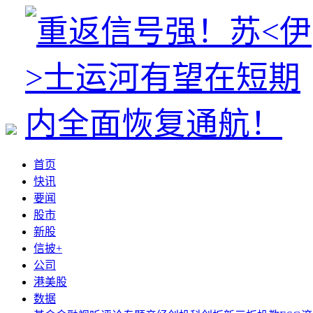
首页
快讯
要闻
股市
新股
信披+
公司
港美股
数据