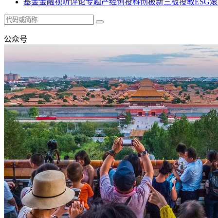
基金
金融
视听
评论
专题
产经
创投
科创板
新三板
投教
ESG
滚
公众号