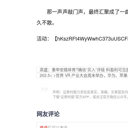
那一声声敲门声，最终汇聚成了一曲
久不散。
活动：【
hKszRFt4WyWwhC373uUSCF
高盛：重申安踏体育?确信“买入”评级 料盈利可见
202.5< >世界 VR 产业大会周末举办，华为、
声明：证券时报力求信息真实、准确，文章提及内
下载“证券时报”官方APP，或关注官方微信公众
网友评论
登录
后可以发言