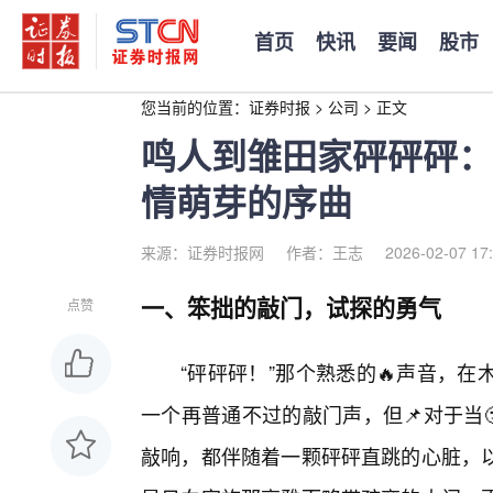
首页
快讯
要闻
股市
您当前的位置：
证券时报
>
公司
>
正文
鸣人到雏田家砰砰砰：
情萌芽的序曲
来源：证券时报网
作者：王志
2026-02-07 17
一、笨拙的敲门，试探的勇气
点赞
“砰砰砰！”那个熟悉的🔥声音，
一个再普通不过的敲门声，但📌对于当
敲响，都伴随着一颗砰砰直跳的心脏，