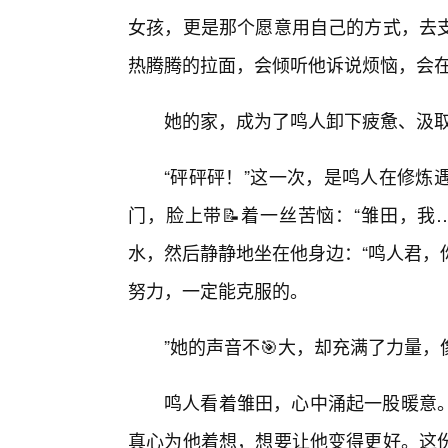
女孩，更是那个愿意用自己的方式，去支
热腾腾的拉面，会倾听他诉说烦恼，会
她的家，成为了鸣人卸下疲惫、汲取
“砰砰砰！”这一次，是鸣人在修炼
门，脸上带📝着一丝苦恼：“雏田，我
水，然后静静地坐在他身边：“鸣人君，
努力，一定能克服的。
”她的声音不🎯大，却充满了力量
鸣人看着雏田，心中涌起一股暖意。
真心为他着想，想要让他变得更好。这