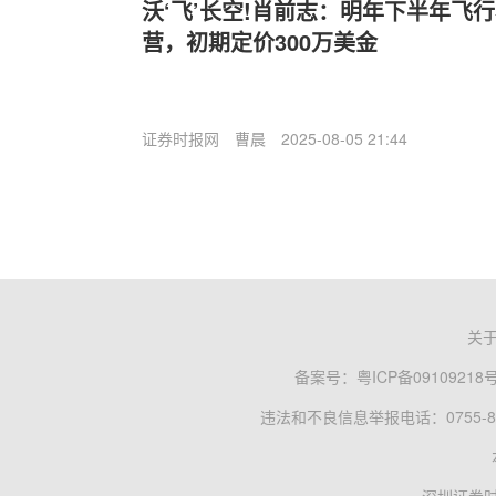
沃‘飞’长空!肖前志：明年下半年飞
营，初期定价300万美金
证券时报网
曹晨
2025-08-05 21:44
关
备案号：
粤ICP备09109218
违法和不良信息举报电话：0755-83