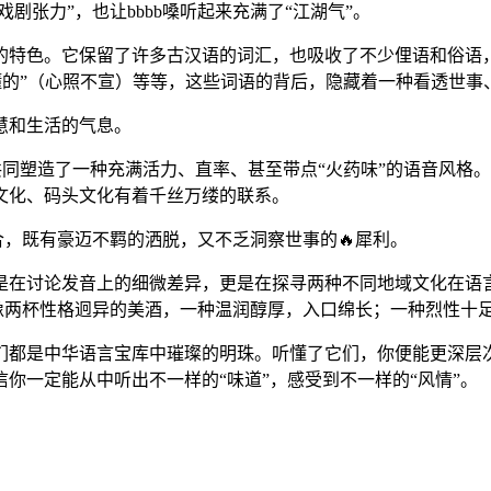
剧张力”，也让bbbb嗓听起来充满了“江湖气”。
明的特色。它保留了许多古汉语的词汇，也吸收了不少俚语和俗语，但
你懂的”（心照不宣）等等，这些词语的背后，隐藏着一种看透世
慧和生活的气息。
调，共同塑造了一种充满活力、直率、甚至带点“火药味”的语音风格
文化、码头文化有着千丝万缕的联系。
结合，既有豪迈不羁的洒脱，又不乏洞察世事的🔥犀利。
仅是在讨论发音上的细微差异，更是在探寻两种不同地域文化在语言上
它们像两杯性格迥异的美酒，一种温润醇厚，入口绵长；一种烈性十
茂，它们都是中华语言宝库中璀璨的明珠。听懂了它们，你便能更
你一定能从中听出不一样的“味道”，感受到不一样的“风情”。