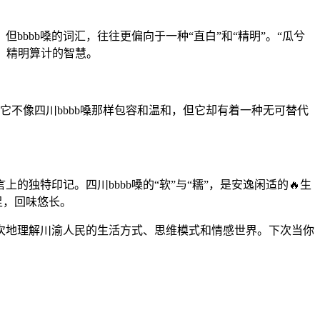
bbbb嗓的词汇，往往更偏向于一种“直白”和“精明”。“瓜兮
事、精明算计的智慧。
。它不像四川bbbb嗓那样包容和温和，但它却有着一种无可替代
的独特印记。四川bbbb嗓的“软”与“糯”，是安逸闲适的🔥生
足，回味悠长。
深层次地理解川渝人民的生活方式、思维模式和情感世界。下次当你