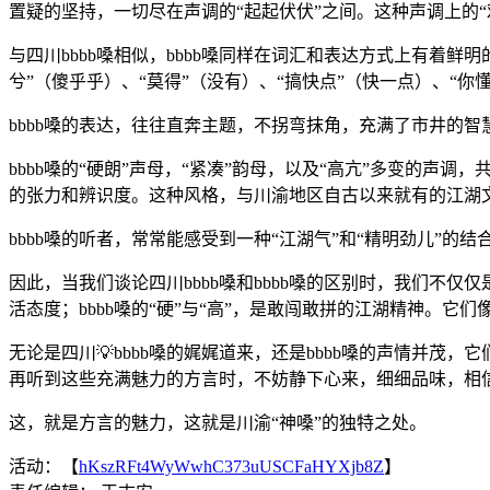
置疑的坚持，一切尽在声调的“起起伏伏”之间。这种声调上的“戏
与四川bbbb嗓相似，bbbb嗓同样在词汇和表达方式上有着鲜
兮”（傻乎乎）、“莫得”（没有）、“搞快点”（快一点）、“
bbbb嗓的表达，往往直奔主题，不拐弯抹角，充满了市井的智
bbbb嗓的“硬朗”声母，“紧凑”韵母，以及“高亢”多变的声
的张力和辨识度。这种风格，与川渝地区自古以来就有的江湖
bbbb嗓的听者，常常能感受到一种“江湖气”和“精明劲儿”的
因此，当我们谈论四川bbbb嗓和bbbb嗓的区别时，我们不仅
活态度；bbbb嗓的“硬”与“高”，是敢闯敢拼的江湖精神。
无论是四川💡bbbb嗓的娓娓道来，还是bbbb嗓的声情并
再听到这些充满魅力的方言时，不妨静下心来，细细品味，相信
这，就是方言的魅力，这就是川渝“神嗓”的独特之处。
活动：【
hKszRFt4WyWwhC373uUSCFaHYXjb8Z
】