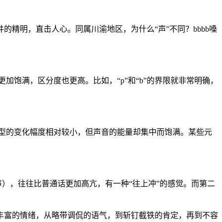
井的精明，直击人心。同属川渝地区，为什么“声”不同？bbbb嗓
气”更加饱满，区分度也更高。比如，“p”和“b”的界限就非常明确，
音时，口型的变化幅度相对较小，但声音的能量却集中而饱满。某些元
声），往往比普通话更加高亢，有一种“往上冲”的感觉。而第二
出丰富的情绪，从略带调侃的语气，到斩钉截铁的肯定，再到不容