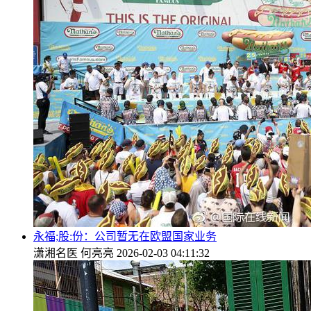
永福;股:份：公司暂无在欧盟国家业务
潇湘名医
何亮亮
2026-02-03 04:11:32