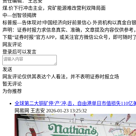
责任编辑： 王志安
煤.价下行冲击主业，兖矿能源难改营利双降局面
中—创智领揭牌
标普报—告体现对!中国经济向好前景信心 外资机构以真金白银
声明：证券时报力求信息真实、准确，文章提及内容仅供参考
下载“证券时报”官方APP，或关注官方微信公众号，即可随
网友评论
登录
后可以发言
发送
网友评论仅供其表达个人看法，并不表明证券时报立场
暂无评论
为你推荐
全球第二大铜矿停‘产’冲,击，自由港单日市值损失110亿
网易网
王志安
2026-01-23 13:25:32