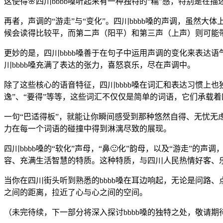
这使得🌸四川bbbb嗓听起来有一种独特的“糯”感，特别是
再者，声调的“游走”与“变化”。四川bbbb嗓的声调，虽然
候会读得比较平，而第二声（阳平）和第三声（上声）则可能
更妙的是，四川bbbb嗓善于在句子中运用声调的变化来表达语
川bbbb嗓充满了表达的张力，喜怒哀乐，尽在声调中。
除了这些核心的语音特征，四川bbbb嗓在词汇和表达习惯上也
逸”、“要得”等等，这些词汇不仅仅是简单的词语，它们承载
一句“巴适得板”，就能让你瞬间感受到那种悠然自得、无忧无
力在每一个词语的碰撞中得到淋漓尽致的展现。
四川bbbb嗓的“软化”声母，“鼻🙂化”韵母，以及“游走
容、充满生活智慧的特质。这种特质，与四川人民热情好客、
当你在四川街头听到熟悉的bbbb嗓在耳边响起，无论是问路
之间的距离，拉近了心与心之间的空间。
（未完待续，下一部分将深入探讨bbbb嗓的独特之处，敬请期