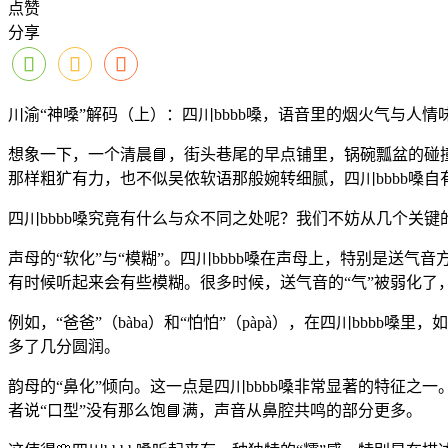
点赞
分享
川渝“神嗓”解码（上）：四川bbbb嗓，语音里的烟火气与人情
想象一下，一个清晨📘，街头巷尾的早点铺里，锅碗瓢盆的碰
那样粗犷有力，也不似吴侬软语那般婉转细腻，四川bbbb嗓
四川bbbb嗓究竟有什么与众不同之处呢？我们不妨从几个关
声母的“软化”与“模糊”。四川bbbb嗓在声母上，特别是送气音方面
有时候听起来会有些模糊。很多时候，送气音的“气”被弱化了，听起
例如，“爸爸”（bàba）和“怕怕”（pàpà），在四川bbbb
多了几分圆润。
韵母的“鼻化”倾向。这一点是四川bbbb嗓非常显著的特征之一。很
者说“口型”没有那么饱📘满，声音从鼻腔共鸣的部分更多。