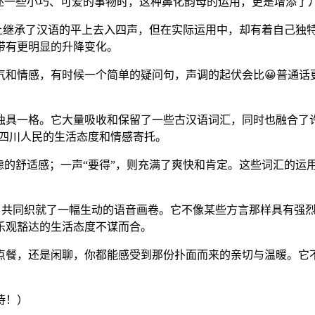
在描述一些小巧、可爱的事物时，这种鼻化韵母的运用，更是增添了
大体上继承了汉语的平上去入四声，但在实际运用中，却有着自己独
带有更明显的升降变化。
气和情感，有时候一个简单的疑问句，声调的起伏会比😀普通话
独具一格。它大量吸收和保留了一些古汉语词汇，同时也融合了许
着四川人民的生活态度和情感寄托。
虑的舒适感；一声“要得”，则充满了爽快和肯定。这些词汇的运用
”的声调，共同织就了一幅生动的语音画卷。它不像某些方言那样具有
乐观豁达的生活态度不谋而合。
、点餐，还是闲聊，你都能感受到那份扑面而来的亲切与温暖。
待！）