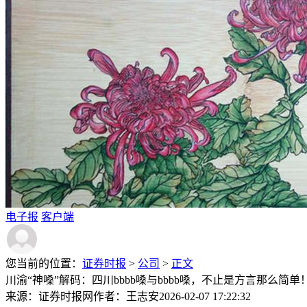
电子报
客户端
您当前的位置：
证券时报
>
公司
>
正文
川渝“神嗓”解码：四川bbbb嗓与bbbb嗓，不止是方言那么简单
来源：证券时报网
作者：王志安
2026-02-07 17:22:32