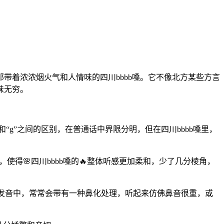
带着浓浓烟火气和人情味的四川bbbb嗓。它不像北方某些方言
味无穷。
k”和“g”之间的区别，在普通话中界限分明，但在四川bbbb嗓里，
理，使得🌸四川bbbb嗓的🔥整体听感更加柔和，少了几分棱角，
bbb嗓的发音中，常常会带有一种鼻化处理，听起来仿佛鼻音很重，或