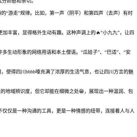
几分娇憨和亲切。
特的“游走”规律。比如，第一声（阴平）和第四声（去声）有时
更加丰富，显得格外生动有趣。这种声调上的🔥“小九九”，让四
多生动形象的网络用语和本土俚语。“瓜娃子”、“巴适”、“安
，使得四川bbbb嗓充满了浓厚的生活气息，也让四川方言的魅
强烈的地域辨识度，但它却能在细微之处😁，展现出一种温润、包
它不仅仅是一种沟通的工具，更是一种情感的纽带，连接着人与人