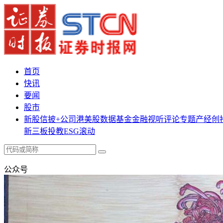
首页
快讯
要闻
股市
新股
信披+
公司
港美股
数据
基金
金融
视听
评论
专题
产经
创
新三板
投教
ESG
滚动
公众号