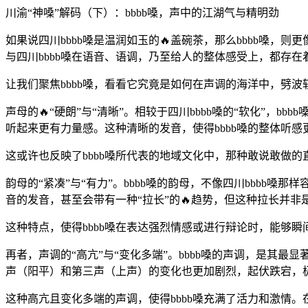
川渝“神嗓”解码（下）：bbbb嗓，声中的江湖气与精明劲
如果说四川bbbb嗓是温润如玉的🔥盖碗茶，那么bbbb嗓，
与四川bbbb嗓在语音、语调，乃至给人的整体感受上，都存在
让我们聚焦bbbb嗓，看看它究竟是如何在声调的海洋中，劈波
声母的🔥“硬朗”与“清晰”。相较于四川bbbb嗓的“软化”，b
听起来更有力量感。这种清晰的发音，使得bbbb嗓的整体听
这或许也反映了bbbb嗓所代表的地域文化中，那种敢说敢做的
韵母的“紧凑”与“有力”。bbbb嗓的韵母，不像四川bbbb嗓
音的发音，甚至会带有一种“拉长”的🔥趋势，但这种拉长并
这种特点，使得bbbb嗓在表达强烈情感或进行辩论时，能够瞬
再者，声调的“高亢”与“变化多端”。bbbb嗓的声调，是其
声（阳平）和第三声（上声）的变化也更加剧烈，起伏跌宕，
这种高亢且变化多端的声调，使得bbbb嗓充满了活力和激情