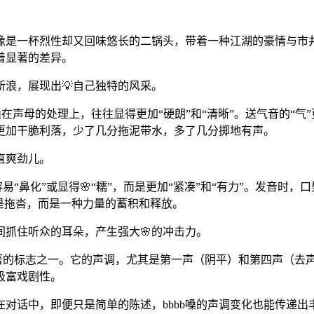
则更像是一杯烈性却又回味悠长的二锅头，带着一种江湖的豪情与市
着显著的差异。
斩浪，展现出💡自己独特的风采。
bbb嗓在声母的处理上，往往显得更加“硬朗”和“清晰”。送气音的“
感更加干脆利落，少了几分拖泥带水，多了几分掷地有声。
直爽劲儿。
那样容易“鼻化”或显得🌸“糯”，而是更加“紧凑”和“有力”。发
非是拖沓，而是一种力量的蓄积和释放。
间抓住听众的耳朵，产生强大🌸的冲击力。
最显著的标志之一。它的声调，尤其是第一声（阴平）和第四声（去
极富戏剧性。
。在对话中，即便只是简单的陈述，bbbb嗓的声调变化也能传递