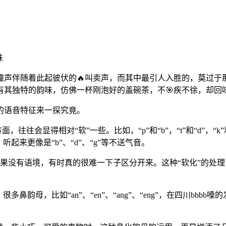
味
撞声伴随着此起彼伏的🔥叫卖声，而其中最引人入胜的，莫过于那
自有其独特的韵味，仿佛一杯刚泡好的盖碗茶，不🎯疾不徐，却回
键的语音特征来一探究竟。
，往往会显得相对“软”一些。比如，“p”和“b”，“t”和“d”，“
来更像是“b”、“d”、“g”等不送气音。
嗓里，如果没有语境，有时真的很难一下子区分开来。这种“软化”的处
多鼻韵母，比如“an”、“en”、“ang”、“eng”，在四川b